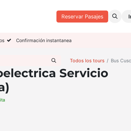
Tours
Mis Reservas
Reservar Pasajes
I
os
Confirmación instantanea
Todos los tours
Bus Cusco
electrica Servicio
a)
ita