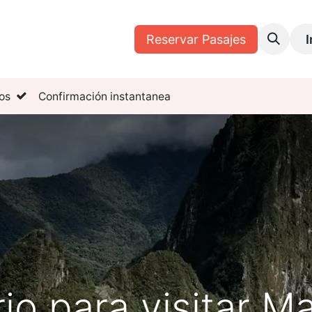
Tours
Mis Reservas
Reservar Pasajes
I
os
Confirmación instantanea
io para visitar 