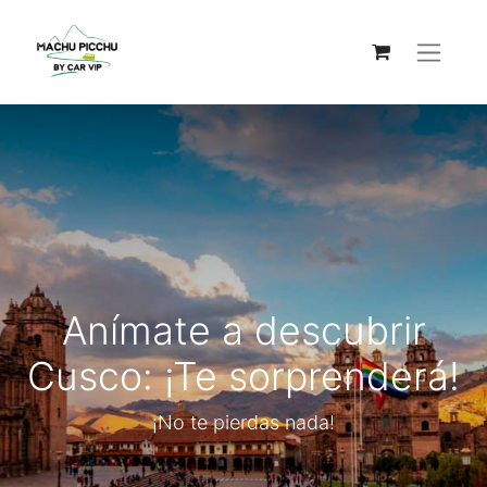
Anímate a descubrir
Cusco: ¡Te sorprenderá!
¡No te pierdas nada!